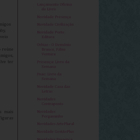
Lançamento Oficina
do Livro
Novidade Presença
amigos
Novidade Civilização
by,
Novidade Porto
 veio
Editora
Orbias - O Demónio
o reúne
Branco, Fábio
Ventura
amigos,
lve ter
Presença: Livro da
Semana
Fnac: Livro da
Semana
Novidade Casa das
Letras
Novidades
Contraponto
Novidades
s mais
Pergaminho
figuras
Novidades ArtePlural
Novidade GestãoPlus
Novidades Presença