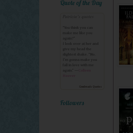
Quote of the Day
Patrícia’s quotes
“You think you can
make me like you
again?”
I look over at her and
give my head the
slightest shake. “No.
I’m gonna make you
fall in love with me
again.” —
Colleen
Hoover
Goodreads Quotes
Followers