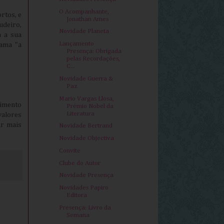
O Acompanhante,
rtos, e
Jonathan Ames
udeiro,
Novidade Planeta
m a sua
Lançamento
hama "a
Presença: Obrigada
pelas Recordações,
C...
Novidade Guerra &
Paz
Mario Vargas Llosa,
rimento
Prémio Nobel da
Literatura
valores
ar mais
Novidade Bertrand
Novidade Objectiva
Convite
Clube do Autor
Novidade Presença
Novidades Papiro
Editora
Presença: Livro da
Semana