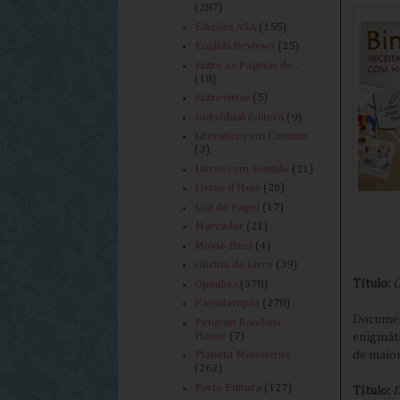
(287)
Edições ASA
(155)
English Reviews
(25)
Entre as Páginas de...
(18)
Entrevistas
(5)
Individual Editora
(9)
Literatices em Comum
(3)
Livros com Sentido
(21)
Livros d'Hoje
(20)
Lua de Papel
(17)
Marcador
(21)
Movie Bites
(4)
Oficina do Livro
(39)
Título:
C
Opiniões
(378)
Passatempos
(278)
Documen
Penguin Random
House
(7)
enigmáti
de maior
Planeta Manuscrito
(262)
Porto Editora
(127)
Título:
D