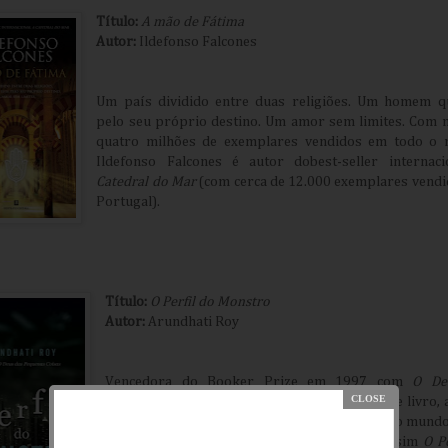
Título:
A mão de Fátima
Autor:
Ildefonso Falcones
Um país dividido entre duas religiões. Um homem q
pelo seu próprio destino. Um amor sem limites. Com 
quatro milhões de exemplares vendidos em todo o 
Ildefonso Falcones é autor dobest-seller internac
Catedral do Mar
(com cerca de 12.000 exemplares vend
Portugal).
Título:
O Perfil do Monstro
Autor:
Arundhati Roy
Vencedora do Booker Prize em 1997 com
O De
Pequenas Coisas
, Arundhati Roy traz-nos neste livro, 
de um conjunto de entrevistas, a sua análise do mundo
e das suas constantes mudanças traçando assim
O Pe