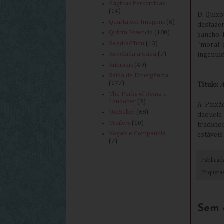
Páginas Percorridas
(14)
D. Quixo
Quarta em Imagens
(6)
desfazen
Quinta Essência
(180)
Sancho 
Read-a-Thon
(13)
"moral 
Revelada a Capa
(7)
ingenuid
Rubricas
(49)
Saída de Emergência
(177)
Título:
A
The Perks of Being a
Londoner
(2)
A Paixã
TopSeller
(68)
daquele
Trailers
(10)
tradicio
Vogais e Companhia
estáveis
(7)
Publica
Etiqueta
Sem 