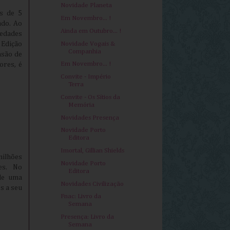
Novidade Planeta
is de 5
Em Novembro... !
ndo. Ao
Ainda em Outubro... !
edades
Novidade Vogais &
Edição
Companhia
nsão de
Em Novembro... !
ores, é
Convite - Império
Terra
Convite - Os Sítios da
Memória
Novidades Presença
Novidade Porto
Editora
Imortal, Gillian Shields
milhões
Novidade Porto
es. No
Editora
de uma
Novidades Civilização
s a seu
Fnac: Livro da
Semana
Presença: Livro da
Semana