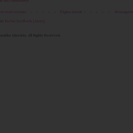
ar um comentário
m mais recente
Página inicial
Mensagem 
er:
Enviar feedback (Atom)
cinho Literário. All Rights Reserved.