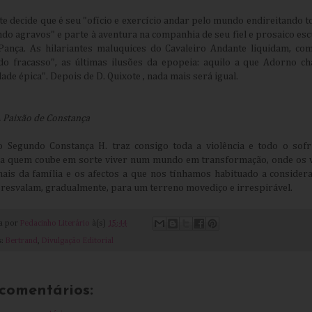
te decide que é seu "ofício e exercício andar pelo mundo endireitando to
do agravos" e parte à aventura na companhia de seu fiel e prosaico esc
Pança. As hilariantes maluquices do Cavaleiro Andante liquidam, co
do fracasso", as últimas ilusões da epopeia: aquilo a que Adorno c
ade épica". Depois de D. Quixote , nada mais será igual.
 Paixão de Constança
o Segundo Constança H. traz consigo toda a violência e todo o sof
 a quem coube em sorte viver num mundo em transformação, onde os 
nais da família e os afectos a que nos tínhamos habituado a consider
 resvalam, gradualmente, para um terreno movediço e irrespirável.
da por
Pedacinho Literário
à(s)
15:44
s:
Bertrand
,
Divulgação Editorial
comentários: