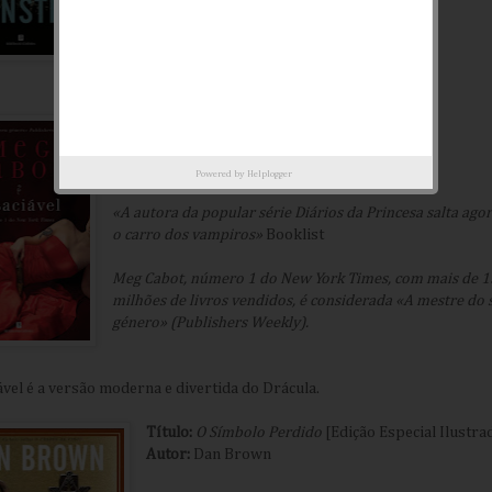
Monstro
.
Título:
A Insaciável
Autor:
Meg Cabot
Powered by
Helplogger
«A autora da popular série Diários da Princesa salta ago
o carro dos vampiros»
Booklist
Meg Cabot, número 1 do New York Times, com mais de 1
milhões de livros vendidos, é considerada «A mestre do 
género» (Publishers Weekly).
ável é a versão moderna e divertida do Drácula.
Título:
O Símbolo Perdido
[Edição Especial Ilustra
Autor:
Dan Brown