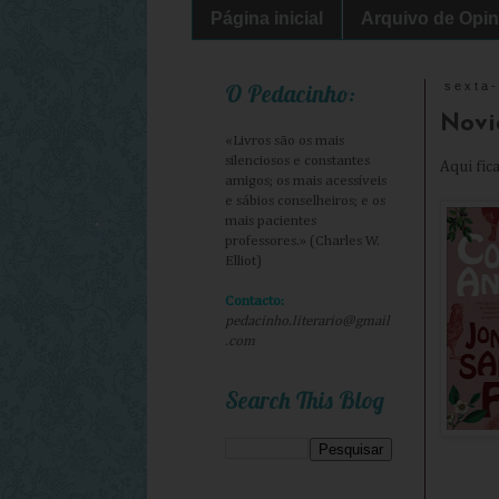
Página inicial
Arquivo de Opin
O Pedacinho:
sexta-
Novi
«Livros são os mais
silenciosos e constantes
Aqui fic
amigos; os mais acessíveis
e sábios conselheiros; e os
mais pacientes
professores.» (Charles W.
Elliot)
Contacto:
pedacinho.literario@gmail
.com
Search This Blog