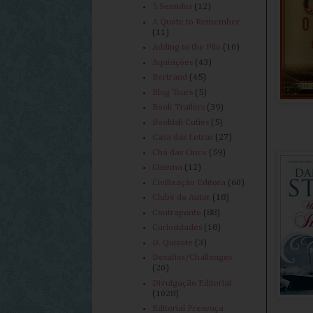
5 Sentidos
(12)
A Quote to Remember
(11)
Adding to the Pile
(10)
Aquisições
(43)
Bertrand
(45)
Blog Tours
(5)
Book Trailers
(39)
Bookish Cuties
(5)
Casa das Letras
(27)
Chá das Cinco
(59)
Cinema
(12)
Civilização Editora
(60)
Clube do Autor
(18)
Contraponto
(88)
Curiosidades
(18)
D. Quixote
(3)
Desafios/Challenges
(20)
Divulgação Editorial
(1028)
Editorial Presença