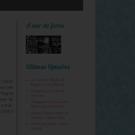
A sair do forno
Últimas Opiniões
«A Darker Shade of
e razão
Magic», V E Schwab
oer, um
«Confesso», Colleen
 língua
Hoover
gens de
«Viagem à Procura de
a criá-
Mim», David Arnold
s EUA e
«Uma Chama entre as
Cinzas», Sabaa Tahir
«Morning Star», Pierce
Brown