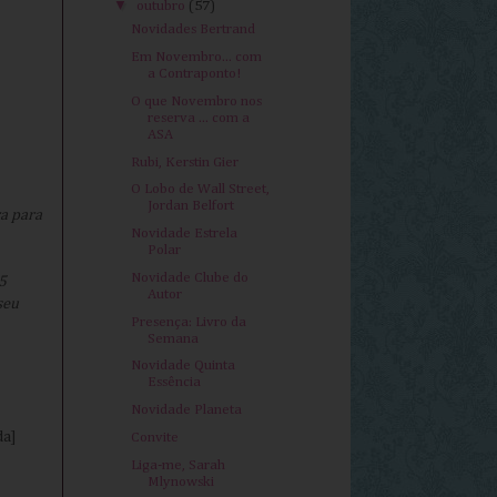
▼
outubro
(57)
Novidades Bertrand
Em Novembro... com
a Contraponto!
O que Novembro nos
reserva ... com a
ASA
Rubi, Kerstin Gier
O Lobo de Wall Street,
Jordan Belfort
ra para
Novidade Estrela
Polar
Novidade Clube do
5
Autor
seu
Presença: Livro da
Semana
Novidade Quinta
Essência
Novidade Planeta
da]
Convite
Liga-me, Sarah
Mlynowski