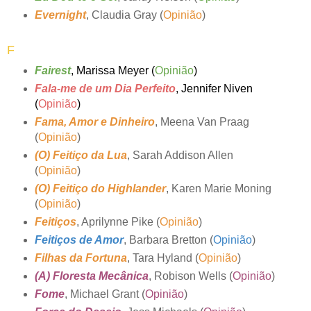
Evernight
, Claudia Gray (
Opinião
)
F
Fairest
, Marissa Meyer (
Opinião
)
Fala-me de um Dia Perfeito
, Jennifer Niven
(
Opinião
)
Fama, Amor e Dinheiro
, Meena Van Praag
(
Opinião
)
(O) Feitiço da Lua
, Sarah Addison Allen
(
Opinião
)
(O) Feitiço do Highlander
, Karen Marie Moning
(
Opinião
)
Feitiços
, Aprilynne Pike (
Opinião
)
Feitiços de Amor
, Barbara Bretton (
Opinião
)
Filhas da Fortuna
, Tara Hyland (
Opinião
)
(A) Floresta Mecânica
, Robison Wells (
Opinião
)
Fome
, Michael Grant (
Opinião
)