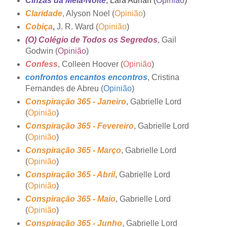
Cinzas da Meia-Noite
, Lara Adrian (
Opinião
)
Claridade
, Alyson Noel (
Opinião
)
Cobiça
,
J. R. Ward (
Opinião
)
(O) Colégio de Todos os Segredos
, Gail
Godwin (
Opinião
)
Confess
, Colleen Hoover (
Opinião
)
confrontos encantos encontros
, Cristina
Fernandes de Abreu (
Opinião
)
Conspiração 365 - Janeiro
, Gabrielle Lord
(
Opinião
)
Conspiração 365 - Fevereiro
, Gabrielle Lord
(
Opinião
)
Conspiração 365 - Março
, Gabrielle Lord
(
Opinião
)
Conspiração 365 - Abril
, Gabrielle Lord
(
Opinião
)
Conspiração 365 - Maio
, Gabrielle Lord
(
Opinião
)
Conspiração 365 - Junho
, Gabrielle Lord