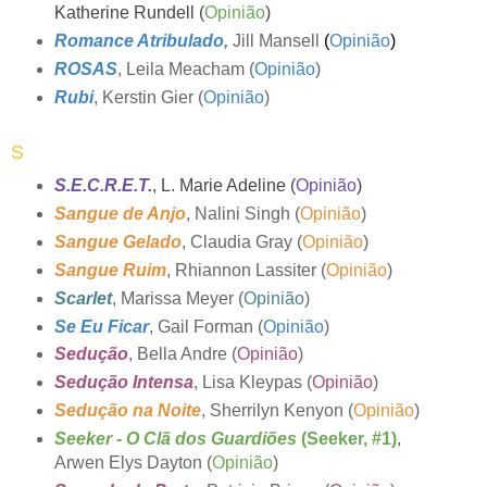
Katherine Rundell (
Opinião
)
Romance Atribulado
,
Jill Mansell
(
Opinião
)
ROSAS
, Leila Meacham (
Opinião
)
Rubi
, Kerstin Gier (
Opinião
)
S
S.E.C.R.E.T.
, L. Marie Adeline (
Opinião
)
Sangue de Anjo
, Nalini Singh (
Opinião
)
Sangue Gelado
, Claudia Gray (
Opinião
)
Sangue Ruim
, Rhiannon Lassiter (
Opinião
)
Scarlet
, Marissa Meyer (
Opinião
)
Se Eu Ficar
, Gail Forman (
Opinião
)
Sedução
, Bella Andre (
Opinião
)
Sedução Intensa
, Lisa Kleypas (
Opinião
)
Sedução na Noite
, Sherrilyn Kenyon (
Opinião
)
Seeker - O Clã dos Guardiões
(Seeker, #1)
,
Arwen Elys Dayton (
Opinião
)