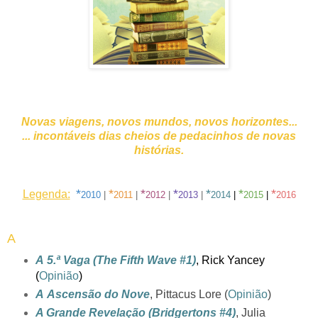
Novas viagens, novos mundos, novos horizontes...
... incontáveis dias cheios de pedacinhos de novas
histórias.
*
*
*
*
*
*
*
Legenda:
2010
|
2011
|
2012
|
2013
|
2014
|
201
5
|
2016
A
A 5.ª Vaga (The Fifth Wave #1)
, Rick Yancey
(
Opinião
)
A Ascensão do Nove
, Pittacus Lore (
Opinião
)
A Grande Revelação (Bridgertons #4)
, Julia