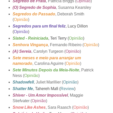
Segredo de Prata
, Patricia Briggs (
Opinião
)
(O) Segredo de Sophia
, Susanna Kearsley
Segredos do Passado
, Deborah Smith
(
Opinião
)
Segredos para um final feliz
, Lucy Dillon
(
Opinião
)
Slated - Reiniciada
, Teri Terry (
Opinião
)
Senhora Vingança
, Fernando Ribeiro (
Opinião
)
(A) Sereia
, Carolyn Turgeon (
Opinião
)
Sete meses e meio para arranjar um
namorado
, Carolina Aguirre (
Opinião
)
Sete Minutos Depois da Meia-Noite
, Patrick
Ness (
Opinião
)
Shadowfell
, Juliet Marillier (
Opinião
)
Shatter Me
, Tahereh Mafi (
Review
)
Shiver - Um Amor Impossível
, Maggie
Stiefvater (
Opinião
)
Snow Like Ashes
, Sara Raasch (
Opinião
)