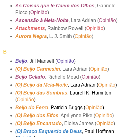
As Coisas que te Caem dos Olhos
, Gabriele
Picco (
Opinião
)
Ascensão à Meia-Noite
, Lara Adrian (
Opinião
)
Attachments
, Rainbow Rowell (
Opinião
)
Aurora Negra
, L. J. Smith (
Opinião
)
B
Beijo
, Jill Mansell (
Opinião
)
(O) Beijo Carmesim
, Lara Adrian (
Opinião
)
Beijo Gelado
, Richelle Mead (
Opinião
)
(O) Beijo da Meia-Noite
,
Lara Adrian (
Opinião
)
(O) Beijo das Sombras
, Laurell K. Hamilton
(
Opinião
)
Beijo do Ferro
, Patricia Briggs (
Opinião
)
(O) Beijo dos Elfos
, Aprilynne Pike (
Opinião
)
(O) Beijo Encantado
, Eloisa James (
Opinião
)
(O) Braço Esquerdo de Deus
, Paul Hoffman