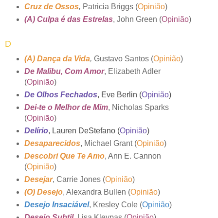
Cruz de Ossos
,
Patricia Briggs (
Opinião
)
(A) Culpa é das Estrelas
, John Green (
Opinião
)
D
(A) Dança da Vida
,
Gustavo Santos (
Opinião
)
De Malibu, Com Amor
, Elizabeth Adler
(
Opinião
)
De Olhos Fechados
, Eve Berlin (
Opinião
)
Dei-te o Melhor de Mim
, Nicholas Sparks
(
Opinião
)
Delírio
, Lauren DeStefano (
Opinião
)
Desaparecidos
, Michael Grant (
Opinião
)
Descobri Que Te Amo
, Ann E. Cannon
(
Opinião
)
Desejar
, Carrie Jones (
Opinião
)
(O) Desejo
, Alexandra Bullen (
Opinião
)
Desejo Insaciável
, Kresley Cole (
Opinião
)
Desejo Subtil
, Lisa Kleypas (
Opinião
)