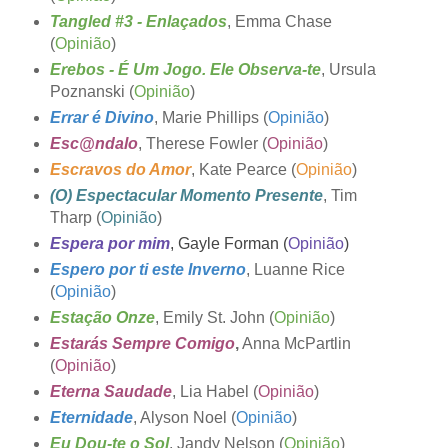
Tangled #3 - Enlaçados
, Emma Chase
(
Opinião
)
Erebos - É Um Jogo. Ele Observa-te
, Ursula
Poznanski (
Opinião
)
Errar é Divino
, Marie Phillips (
Opinião
)
Esc@ndalo
, Therese Fowler (
Opinião
)
Escravos do Amor
, Kate Pearce (
Opinião
)
(O) Espectacular Momento Presente
, Tim
Tharp (
Opinião
)
Espera por mim
, Gayle Forman (
Opinião
)
Espero por ti este Inverno
, Luanne Rice
(
Opinião
)
Estação Onze
, Emily St. John (
Opinião
)
Estarás Sempre Comigo
,
Anna McPartlin
(
Opinião
)
Eterna Saudade
, Lia Habel (
Opinião
)
Eternidade
, Alyson Noel (
Opinião
)
Eu Dou-te o Sol
, Jandy Nelson (
Opinião
)