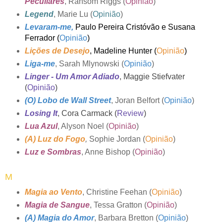
Peculiares
, Ransom Riggs (
Opinião
)
Legend
, Marie Lu (
Opinião
)
Levaram-me
,
Paulo Pereira Cristóvão e Susana
Ferrador (
Opinião
)
Lições de Desejo
, Madeline Hunter (
Opinião
)
Liga-me
, Sarah Mlynowski (
Opinião
)
Linger - Um Amor Adiado
, Maggie Stiefvater
(
Opinião
)
(O) Lobo de Wall Street
, Joran Belfort (
Opinião
)
Losing It
, Cora Carmack (
Review
)
Lua Azul
, Alyson Noel (
Opinião
)
(A) Luz do Fogo
,
Sophie Jordan (
Opinião
)
Luz e Sombras
, Anne Bishop (
Opinião
)
M
Magia ao Vento
, Christine Feehan (
Opinião
)
Magia de Sangue
, Tessa Gratton (
Opinião
)
(A) Magia do Amor
, Barbara Bretton (
Opinião
)