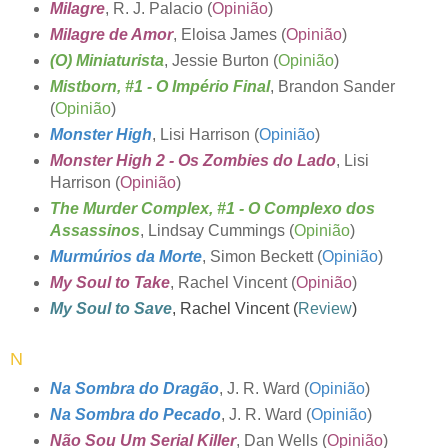
Milagre
, R. J. Palacio
(
Opinião
)
Milagre de Amor
, Eloisa James (
Opinião
)
(O) Miniaturista
, Jessie Burton (
Opinião
)
Mistborn, #1 - O Império Final
, Brandon Sander
(
Opinião
)
Monster High
, Lisi Harrison (
Opinião
)
Monster High 2 - Os Zombies do Lado
, Lisi
Harrison (
Opinião
)
The Murder Complex, #1 - O Complexo dos
Assassinos
, Lindsay Cummings (
Opinião
)
Murmúrios da Morte
, Simon Beckett (
Opinião
)
My Soul to Take
, Rachel Vincent (
Opinião
)
My Soul to Save
, Rachel Vincent (
Review
)
N
Na Sombra do Dragão
, J. R. Ward (
Opinião
)
Na Sombra do Pecado
, J. R. Ward (
Opinião
)
Não Sou Um Serial Killer
, Dan Wells (
Opinião
)