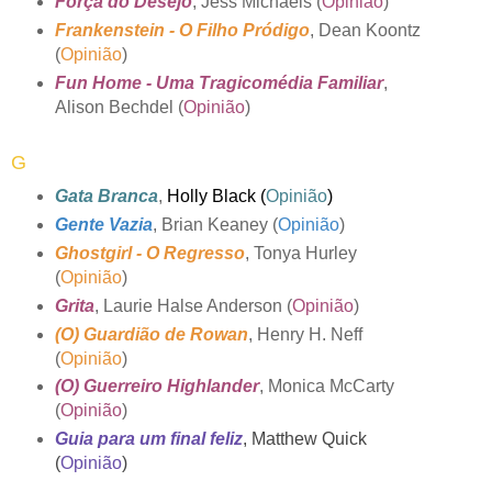
Força do Desejo
, Jess Michaels (
Opinião
)
Frankenstein - O Filho Pródigo
, Dean Koontz
(
Opinião
)
Fun Home - Uma Tragicomédia Familiar
,
Alison Bechdel (
Opinião
)
G
Gata Branca
,
Holly Black (
Opinião
)
Gente Vazia
, Brian Keaney (
Opinião
)
Ghostgirl - O Regresso
, Tonya Hurley
(
Opinião
)
Grita
, Laurie Halse Anderson (
Opinião
)
(O) Guardião de Rowan
, Henry H. Neff
(
Opinião
)
(O) Guerreiro Highlander
, Monica McCarty
(
Opinião
)
Guia para um final feliz
, Matthew Quick
(
Opinião
)