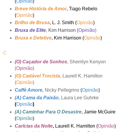
(
Opinião
)
Breve História de Amor
, Tiago Rebelo
(
Opinião
)
Brilho de Bruxa
, L. J. Smith (
Opinião
)
Bruxa de Elite
, Kim Harrison (
Opinião
)
Bruxa e Detetive
, Kim Harrison (
Opinião
)
C
(O) Caçador de Sonhos
, Sherrilyn Kenyon
(
Opinião
)
(O) Cadável Trocista
, Laurell K. Hamilton
(
Opinião
)
Caffè Amore
,
Nicky Pellegrino
(
Opinião
)
(A) Cama da Paixão
,
Laura Lee Guhrke
(
Opinião
)
(A) Caminhar Para O Desastre
, Jamie McGuire
(
Opinião
)
Carícias da Noite
,
Laurell K. Hamilton (
Opinião
)