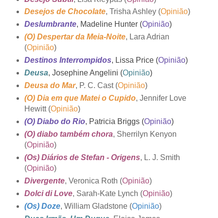
Desejos de Chocolate
, Trisha Ashley (
Opinião
)
Deslumbrante
, Madeline Hunter (
Opinião
)
(O) Despertar da Meia-Noite
, Lara Adrian
(
Opinião
)
Destinos Interrompidos
, Lissa Price (
Opinião
)
Deusa
, Josephine Angelini (
Opinião
)
Deusa do Mar
, P. C. Cast (
Opinião
)
(O) Dia em que Matei o Cupido
, Jennifer Love
Hewitt (
Opinião
)
(O) Diabo do Rio
, Patricia Briggs (
Opinião
)
(O) diabo também chora
, Sherrilyn Kenyon
(
Opinião
)
(Os) Diários de Stefan - Origens
, L. J. Smith
(
Opinião
)
Divergente
, Veronica Roth (
Opinião
)
Dolci di Love
, Sarah-Kate Lynch (
Opinião
)
(Os) Doze
, William Gladstone (
Opinião
)