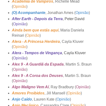
Academia de Vampiros
, Richelle Mead
(
Opinião
)
(O) Acompanhante
, Jonathan Ames (
Opinião
)
After Earth - Depois da Terra
, Peter David
(
Opinião
)
Ainda bem que estás aqui
, Maria Daniela
Reinari (
Opinião
)
Alera - A Princesa Herdeira
, Cayla Kluver
(
Opinião
)
Alera - Tempos de Vingança
, Cayla Kluver
(
Opinião
)
Alex 9 - A Guardiã da Espada
, Martin S. Braun
(
Opinião
)
Alex 9 - A Coroa dos Deuses
, Martin S. Braun
(
Opinião
)
Algo Maligno Vem Aí
, Ray Bradbury (
Opinião
)
Amores Proibidos
, Jill Mansell (
Opinião
)
Anjo Caído
, Lauren Kate (
Opinião
)
Anjo Mecânico
, Cassandra Clare (
Opinião
)