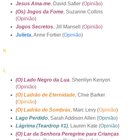
Jesus Ama-me
, David Safier (
Opinião
)
(Os) Jogos da Fome
, Suzanne Collins
(
Opinião
)
Jogos Secretos
, Jill Mansell (
Opinião
)
Julieta
, Anne Fortier (
Opinião
)
K
L
(O) Lado Negro da Lua
, Sherrilyn Kenyon
(
Opinião
)
(O) Ladrão de Eternidade
, Clive Barker
(
Opinião
)
(O) Ladrão de Sombras
, Marc Levy (
Opinião
)
Lago Perdido
, Sarah Addison Allen (
Opinião
)
Lágrima (Teardrop #1)
, Lauren Kate (
Opinião
)
(O) Lar da Senhora Peregrine para Crianças