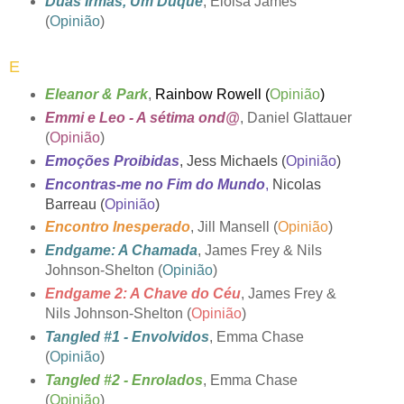
Duas Irmãs, Um Duque
, Eloisa James
(
Opinião
)
E
Eleanor & Park
,
Rainbow Rowell (
Opinião
)
Emmi e Leo - A sétima ond@
, Daniel Glattauer
(
Opinião
)
Emoções Proibidas
, Jess Michaels (
Opinião
)
Encontras-me no Fim do Mundo
,
Nicolas
Barreau (
Opinião
)
Encontro Inesperado
, Jill Mansell (
Opinião
)
Endgame: A Chamada
, James Frey & Nils
Johnson-Shelton (
Opinião
)
Endgame 2: A Chave do Céu
, James Frey &
Nils Johnson-Shelton (
Opinião
)
Tangled #1 - Envolvidos
, Emma Chase
(
Opinião
)
Tangled #2 - Enrolados
, Emma Chase
(
Opinião
)