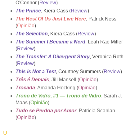
O'Connor (
Review
)
The Prince
, Kiera Cass (
Review
)
The Rest Of Us Just Live Here
, Patrick Ness
(
Opinião
)
The Selection
, Kiera Cass (
Review
)
The Summer I Became a Nerd
, Leah Rae Miller
(
Review
)
The Transfer: A Divergent Story
, Veronica Roth
(
Review
)
This is Not a Test
, Courtney Summers (
Review
)
Três é Demais
, Jill Mansell (
Opinião
)
Trocada
, Amanda Hocking (
Opinião
)
Trono de Vidro, #1 — Trono de Vidro
, Sarah J.
Maas (
Opinião
)
Tudo se Perdoa por Amor
, Patricia Scanlan
(
Opinião
)
U