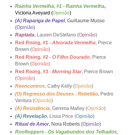
Rainha Vermelha, #1
-
Rainha Vermelha
,
Victoria Aveyard (
Opinião
)
(A) Rapariga de Papel
, Guillaume Musso
(
Opinião
)
Raptada
, Lauren DeStefano (
Opinião
)
Red Rising, #1 -
Alvorada Vermelha
, Pierce
Brown (
Opinião
)
Red Rising, #2 -
O Filho Dourado
, Pierce
Brown (
Opinião
)
Red Rising, #3 -
Morning Star
, Pierce Brown
(
Opinião
)
Reencontros
, Cathy Kelly (
Opinião
)
(O) Regresso dos Deuses - Rebelião
, Pedro
Ventura (
Opinião
)
(A) Resistência
, Gemma Malley (
Opinião
)
(A) Revelação
, Lissa Price (
Opinião
)
Ritual de Amor
, Nora Roberts (
Opinião
)
Rooftoppers - Os Vagabundos dos Telhados
,