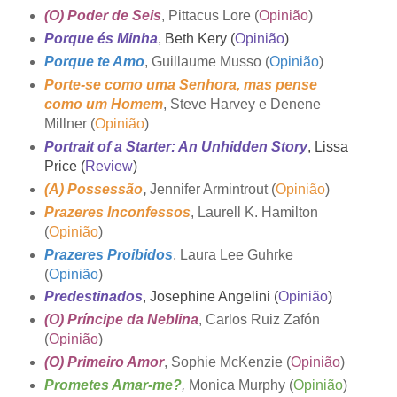
(O) Poder de Seis
, Pittacus Lore (
Opinião
)
Porque és Minha
, Beth Kery (
Opinião
)
Porque te Amo
, Guillaume Musso (
Opinião
)
Porte-se como uma Senhora, mas pense
como um Homem
, Steve Harvey e Denene
Millner (
Opinião
)
Portrait of a Starter: An Unhidden Story
, Lissa
Price (
Review
)
(A) Possessão
,
Jennifer Armintrout (
Opinião
)
Prazeres Inconfessos
, Laurell K. Hamilton
(
Opinião
)
Prazeres Proibidos
, Laura Lee Guhrke
(
Opinião
)
Predestinados
, Josephine Angelini (
Opinião
)
(O) Príncipe da Neblina
, Carlos Ruiz Zafón
(
Opinião
)
(O) Primeiro Amor
, Sophie McKenzie (
Opinião
)
Prometes Amar-me?
,
Monica Murphy (
Opinião
)