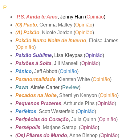
P
P.S. Ainda te Amo
, Jenny Han (
Opinião
)
(O) Pacto
, Gemma Malley (
Opinião
)
(A) Paixão
, Nicole Jordan (
Opinião
)
Paixão Numa Noite de Inverno
, Eloisa James
(
Opinião
)
Paixão Sublime
, Lisa Kleypas (
Opinião
)
Paixões à Solta
, Jill Mansell (
Opinião
)
Pânico
, Jeff Abbott (
Opinião
)
Paranormalidade
, Kiersten White (
Opinião
)
Pawn
, Aimée Carter (
Review
)
Pecados na Noite
, Sherrilyn Kenyon (
Opinião
)
Pequenos Prazeres
, Arthur de Pins (
Opinião
)
Perfeitos
, Scott Westerfeld (
Opinião
)
Peripécias do Coração
, Julia Quinn (
Opinião
)
Persépolis
, Marjane Satrapi (
Opinião
)
(Os) Pilares do Mundo
, Anne Bishop (
Opinião
)