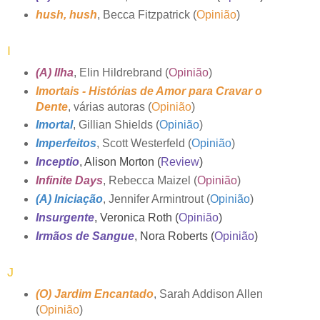
hush, hush
, Becca Fitzpatrick (
Opinião
)
I
(A) Ilha
, Elin Hildrebrand (
Opinião
)
Imortais - Histórias de Amor para Cravar o
Dente
, várias autoras (
Opinião
)
Imortal
, Gillian Shields (
Opinião
)
Imperfeitos
, Scott Westerfeld (
Opinião
)
Inceptio
, Alison Morton (
Review
)
Infinite Days
, Rebecca Maizel (
Opinião
)
(A) Iniciação
, Jennifer Armintrout (
Opinião
)
Insurgente
, Veronica Roth (
Opinião
)
Irmãos de Sangue
, Nora Roberts (
Opinião
)
J
(O) Jardim Encantado
, Sarah Addison Allen
(
Opinião
)