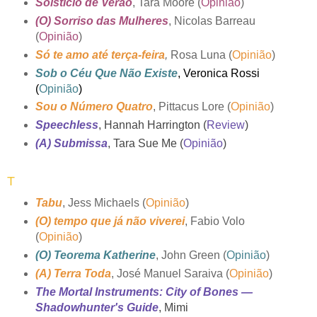
Solstício de Verão
, Tara Moore (
Opinião
)
(O) Sorriso das Mulheres
, Nicolas Barreau
(
Opinião
)
Só te amo até terça-feira
,
Rosa Luna (
Opinião
)
Sob o Céu Que Não Existe
, Veronica Rossi
(
Opinião
)
Sou o Número Quatro
, Pittacus Lore (
Opinião
)
Speechless
, Hannah Harrington (
Review
)
(A) Submissa
, Tara Sue Me (
Opinião
)
T
Tabu
, Jess Michaels (
Opinião
)
(O) tempo que já não viverei
, Fabio Volo
(
Opinião
)
(O) Teorema Katherine
, John Green (
Opinião
)
(A) Terra Toda
, José Manuel Saraiva (
Opinião
)
The Mortal Instruments: City of Bones —
Shadowhunter's Guide
, Mimi