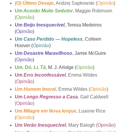
(O) Último Desejo
, Andzej Sapkowski (
Opinião
)
Um Acordo Muito Sedutor
, Maggie Robinson
(
Opinião
)
Um Beijo Inesquecível
, Teresa Medeiros
(
Opinião
)
Um Caso Perdido — Hopeless
, Colleen
Hoover (
Opinião
)
Um Desastre Maravilhoso
, Jamie McGuire
(
Opinião
)
Um, Dó, Li, Tá
, M. J. Arlidge (
Opinião
)
Um Erro Inconfessável
, Emma Wildes
(
Opinião
)
Um Homem Imoral
, Emma Wildes (
Opinião
)
Um Longo Regresso a Casa
, Gail Caldwell
(
Opinião
)
Um Milagre em Nova Iorque
, Luanne Rice
(
Opinião
)
Um Verão Inesquecível
, Mary Balogh (
Opinião
)