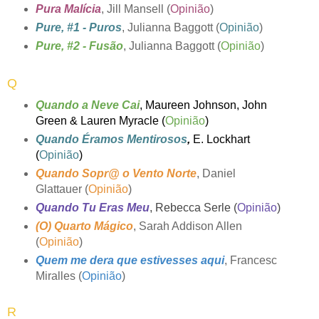
Pura Malícia
, Jill Mansell (
Opinião
)
Pure, #1 - Puros
, Julianna Baggott (
Opinião
)
Pure, #2 - Fusão
, Julianna Baggott (
Opinião
)
Q
Qu
ando a Neve Cai
,
Maureen Johnson, John
Green & Lauren Myracle (
Opinião
)
Quando Éramos Mentirosos
,
E. Lockhart
(
Opinião
)
Quando Sopr@ o Vento Norte
, Daniel
Glattauer (
Opinião
)
Quando Tu Eras Meu
, Rebecca Serle (
Opinião
)
(O) Quarto Mágico
, Sarah Addison Allen
(
Opinião
)
Quem me dera que estivesses aqui
, Francesc
Miralles (
Opinião
)
R