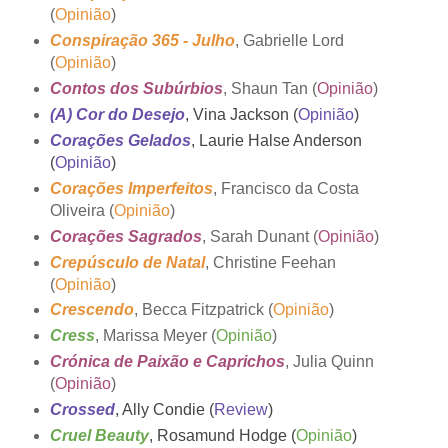
(
Opinião
)
Conspiração 365 - Julho
, Gabrielle Lord
(
Opinião
)
Contos dos Subúrbios
, Shaun Tan (
Opinião
)
(A) Cor do Desejo
, Vina Jackson (
Opinião
)
Corações Gelados
, Laurie Halse Anderson
(
Opinião
)
Corações Imperfeitos
, Francisco da Costa
Oliveira (
Opinião
)
Corações Sagrados
, Sarah Dunant (
Opinião
)
Crepúsculo de Natal
, Christine Feehan
(
Opinião
)
Crescendo
, Becca Fitzpatrick (
Opinião
)
Cress
, Marissa Meyer (
Opinião
)
Crónica de Paixão e Caprichos
, Julia Quinn
(
Opinião
)
Crossed
, Ally Condie (
Review
)
Cruel Beauty
, Rosamund Hodge (
Opinião
)