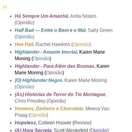
H
Há Sempre Um Amanhã
, Anita Notaro
(
Opinião
)
Half Bad — Entre o Bem e o Mal
, Sally Green
(
Opinião
)
Hex Hall
, Rachel Hawkins (
Opinião
)
Highlander - Amante Imortal
, Karen Marie
Moning (
Opinião
)
Highlander - Para Além das Brumas
, Karen
Marie Moning (
Opinião
)
(O) Highlander Negro
, Karen Marie Moning
(
Opinião
)
(As) Histórias de Terror do Tio Montague
,
Chris Priestley (
Opinião
)
Homens, Dinheiro e Chocolate
, Meena Van
Praag (
Opinião
)
Hopeless
, Colleen Hoover (
Review
)
(A) Hora Secreta
, Scott Westerfeld (
Opinião
)