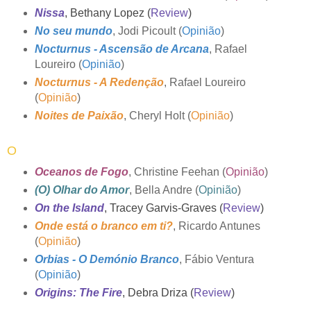
Nissa
, Bethany Lopez (
Review
)
No seu mundo
, Jodi Picoult (
Opinião
)
Nocturnus - Ascensão de Arcana
, Rafael
Loureiro (
Opinião
)
Nocturnus - A Redenção
, Rafael Loureiro
(
Opinião
)
Noites de Paixão
, Cheryl Holt (
Opinião
)
O
Oceanos de Fogo
, Christine Feehan (
Opinião
)
(O) Olhar do Amor
, Bella Andre (
Opinião
)
On the Island
, Tracey Garvis-Graves (
Review
)
Onde está o branco em ti?
, Ricardo Antunes
(
Opinião
)
Orbias - O Demónio Branco
, Fábio Ventura
(
Opinião
)
Origins: The Fire
, Debra Driza (
Review
)