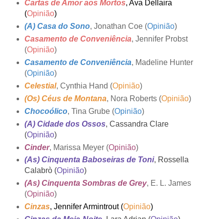
Cartas de Amor aos Mortos
, Ava Dellaira
(
Opinião
)
(A) Casa do Sono
, Jonathan Coe (
Opinião
)
Casamento de Conveniência
, Jennifer Probst
(
Opinião
)
Casamento de Conveniência
, Madeline Hunter
(
Opinião
)
Celestial
, Cynthia Hand (
Opinião
)
(Os) Céus de Montana
, Nora Roberts (
Opinião
)
Chocoólico
, Tina Grube (
Opinião
)
(A) Cidade dos Ossos
, Cassandra Clare
(
Opinião
)
Cinder
, Marissa Meyer (
Opinião
)
(As) Cinquenta Baboseiras de Toni
, Rossella
Calabrò (
Opinião
)
(As) Cinquenta Sombras de Grey
, E. L. James
(
Opinião
)
Cinzas
, Jennifer Armintrout (
Opinião
)