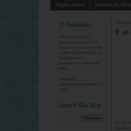
Página inicial
Arquivo de Opin
O Pedacinho:
segun
E já 
«Livros são os mais
silenciosos e constantes
amigos; os mais acessíveis
e sábios conselheiros; e os
mais pacientes
professores.» (Charles W.
Elliot)
Contacto:
pedacinho.literario@gmail
.com
Search This Blog
E...
Já s
minha, e