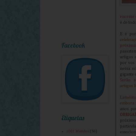
enorme o
é de tod
E é po
celebraç
Facebook
próxima
passate
artigos 
por vos 
nessa no
gigante 
Serão s
artigos 
Lament
embora 
anos po
OBRIGA
Etiquetas
próxim
particu
1001 Mundos
(50)
emocion