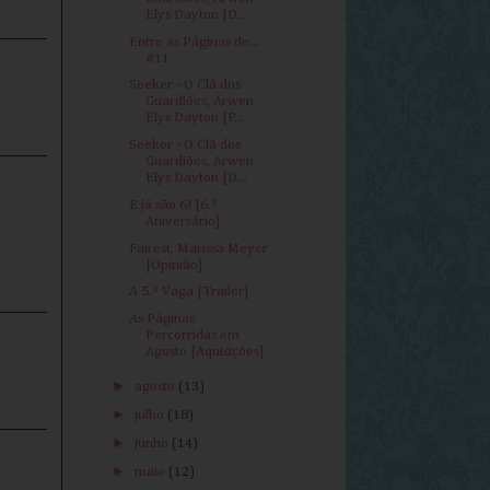
Elys Dayton [D...
Entre as Páginas de...
#11
Seeker - O Clã dos
Guardiões, Arwen
Elys Dayton [P...
Seeker - O Clã dos
Guardiões, Arwen
Elys Dayton [D...
E já são 6! [6.º
Aniversário]
Fairest, Marissa Meyer
[Opinião]
A 5.ª Vaga [Trailer]
As Páginas
Percorridas em
Agosto [Aquisições]
►
agosto
(13)
►
julho
(18)
►
junho
(14)
►
maio
(12)