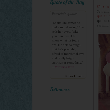
Quote of the Day
São seis.
Seis ano
Patrícia’s quotes
que eu 
quanto t
“Looks like someone
carinho,
had a mood swing.” She
rolls her eyes. “Like
you don’t want to
know what his fears
are. He acts so tough
that he’s probably
afraid of marshmallows
and really bright
sunrises or something.”
—
Veronica Roth
Goodreads Quotes
Followers