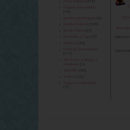
Porto Editora
(127)
1
Páginas Percorridas
(14)
Envi
Quarta em Imagens
(6)
Quinta Essência
(180)
Mensage
Read-a-Thon
(13)
Revelada a Capa
(7)
Subscrev
Rubricas
(49)
Saída de Emergência
2009 Peda
(177)
The Perks of Being a
Londoner
(2)
TopSeller
(68)
Trailers
(10)
Vogais e Companhia
(7)