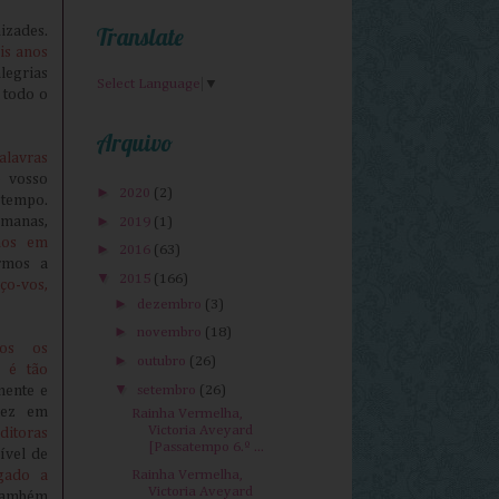
Translate
izades.
is anos
legrias
Select Language
▼
 todo o
Arquivo
lavras
 vosso
►
2020
(2)
 tempo.
►
emanas,
2019
(1)
mos em
►
2016
(63)
rmos a
▼
2015
(166)
ço-vos,
►
dezembro
(3)
►
novembro
(18)
os os
►
outubro
(26)
 é tão
▼
setembro
(26)
mente e
vez em
Rainha Vermelha,
Victoria Aveyard
ditoras
[Passatempo 6.º ...
ível de
Rainha Vermelha,
gado a
Victoria Aveyard
também