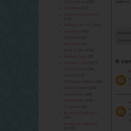
tanto eu
20|20 Editora
(55)
5 Sentidos
(12)
A Quote to Remember
(11)
Adding to the Pile
(10)
Aquisições
(43)
Publica
Bertrand
(45)
Etiqueta
Blog Tours
(5)
Book Trailers
(39)
Bookish Cuties
(5)
6 co
Casa das Letras
(27)
Chá das Cinco
(59)
f
Cinema
(12)
p
Civilização Editora
(60)
7
Clube do Autor
(18)
Contraponto
(88)
Curiosidades
(18)
M
D. Quixote
(3)
P
Desafios/Challenges
D
(20)
;)
Divulgação Editorial
(1028)