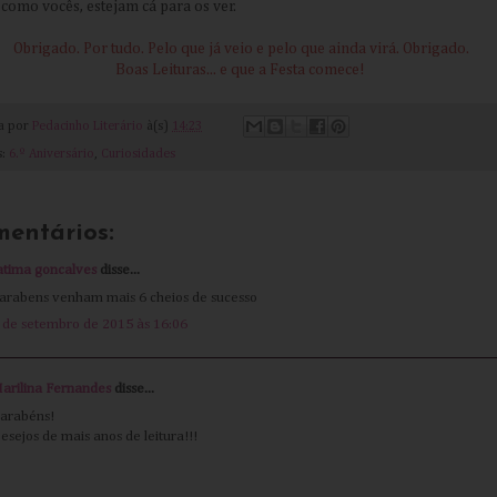
, como vocês, estejam cá para os ver.
Obrigado. Por tudo. Pelo que já veio e pelo que ainda virá. Obrigado.
Boas Leituras... e que a Festa comece!
da por
Pedacinho Literário
à(s)
14:23
s:
6.º Aniversário
,
Curiosidades
mentários:
atima goncalves
disse...
arabens venham mais 6 cheios de sucesso
 de setembro de 2015 às 16:06
arilina Fernandes
disse...
arabéns!
esejos de mais anos de leitura!!!