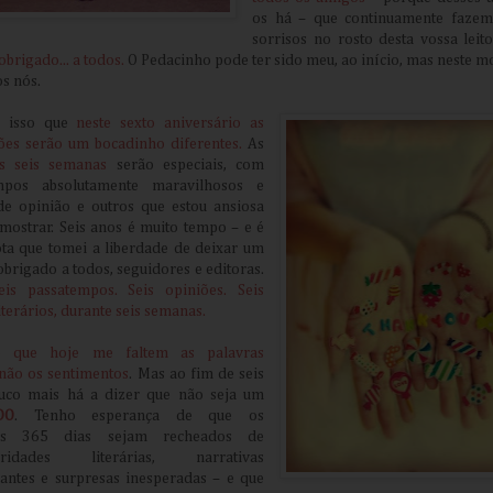
os há – que continuamente fazem
sorrisos no rosto desta vossa leit
brigado... a todos.
O Pedacinho pode ter sido meu, ao início, mas neste 
os nós.
r isso que
neste sexto aniversário as
ões serão um bocadinho diferentes.
As
s seis semanas
serão especiais, com
mpos absolutamente maravilhosos e
de opinião e outros que estou ansiosa
mostrar. Seis anos é muito tempo – e é
ta que tomei a liberdade de deixar um
obrigado a todos, seguidores e editoras.
eis passatempos. Seis opiniões. Seis
literários, durante seis semanas.
o que hoje me faltem as palavras
não os sentimentos
. Mas ao fim de seis
uco mais há a dizer que não seja um
DO
. Tenho esperança de que os
os 365 dias sejam recheados de
laridades literárias, narrativas
antes e surpresas inesperadas – e que