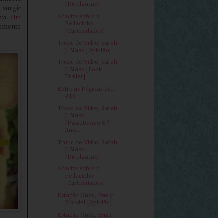
[Divulgação]
 surgir
6 factos sobre a
ora.
Um
Pedacinho
momento
[Curiosidades]
Trono de Vidro, Sarah
J. Maas [Opinião]
Trono de Vidro, Sarah
J. Maas [Book
Trailer]
Entre as Páginas de...
#13
Trono de Vidro, Sarah
J. Maas
[Passatempo 6.º
Aniv...
Trono de Vidro, Sarah
J. Maas
[Divulgação]
6 factos sobre o
Pedacinho
[Curiosidades]
Estação Onze, Emily
Mandel [Opinião]
Estação Onze, Emily