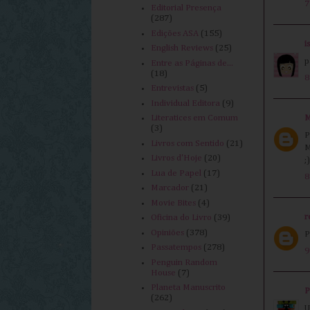
7
Editorial Presença
(287)
Edições ASA
(155)
i
English Reviews
(25)
p
Entre as Páginas de...
(18)
8
Entrevistas
(5)
Individual Editora
(9)
M
Literatices em Comum
(3)
P
Livros com Sentido
(21)
M
Livros d'Hoje
(20)
;)
Lua de Papel
(17)
8
Marcador
(21)
Movie Bites
(4)
r
Oficina do Livro
(39)
Opiniões
(378)
P
Passatempos
(278)
9
Penguin Random
House
(7)
Planeta Manuscrito
P
(262)
U