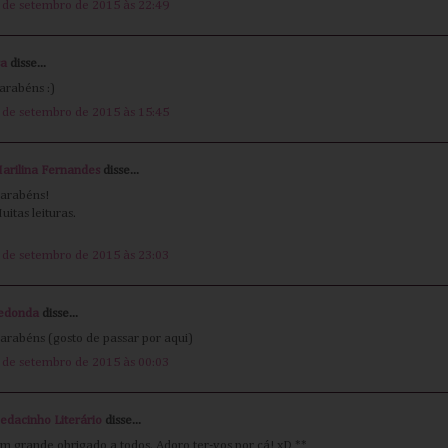
 de setembro de 2015 às 22:49
sa
disse...
arabéns :)
 de setembro de 2015 às 15:45
arilina Fernandes
disse...
arabéns!
uitas leituras.
 de setembro de 2015 às 23:03
edonda
disse...
arabéns (gosto de passar por aqui)
 de setembro de 2015 às 00:03
edacinho Literário
disse...
m grande obrigado a todos. Adoro ter-vos por cá! xD **