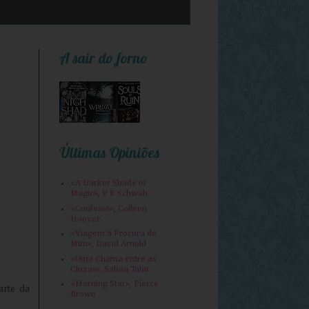
A sair do forno
Últimas Opiniões
«A Darker Shade of
Magic», V E Schwab
«Confesso», Colleen
Hoover
«Viagem à Procura de
Mim», David Arnold
«Uma Chama entre as
Cinzas», Sabaa Tahir
«Morning Star», Pierce
arte da
Brown