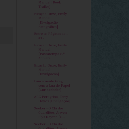
Mandel [Book
Trailer]
Estação Onze, Emily
Mandel
[Divulgação
Fotográfica]
Entre as Páginas de...
#12
Estação Onze, Emily
Mandel
[Passatempo 6.º
Anivers...
Estação Onze, Emily
Mandel
[Divulgação]
Lançamento Grey,
com a Lua de Papel
[Curiosidades]
ARC Peregrino, Terry
Hayes [Divulgação]
Seeker - O Clã dos
Guardiões, Arwen
Elys Dayton [O...
Seeker - O Clã dos
Guardiões, Arwen